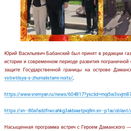
Юрий Васильевич Бабанский был принят в редакции газ
истории и современном периоде развития пограничной 
защите Государственной границы на острове Даман
vstretilsya-s-zhurnalistami-noits/
;
https://www.vremyan.ru/news/604817?ysclid=mqi5w3svjm
https://xn--80afaddfnecahkg3akbiaetpiq8m.xn--p1ai/oblast/g
Насыщенная программа встреч с Героем Даманского 