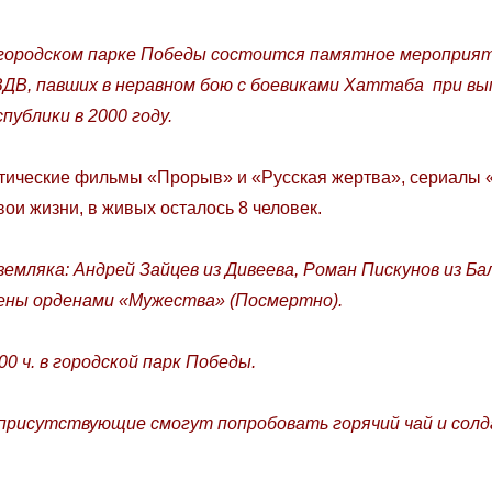
в городском парке Победы состоится памятное мероприя
ВДВ, павших в неравном бою с боевиками Хаттаба при вып
публики в 2000 году.
отические фильмы «Прорыв» и «Русская жертва», сериалы 
вои жизни, в живых осталось 8 человек.
емляка: Андрей Зайцев из Дивеева, Роман Пискунов из Ба
дены орденами «Мужества» (Посмертно).
0 ч. в городской парк Победы.
рисутствующие смогут попробовать горячий чай и солда