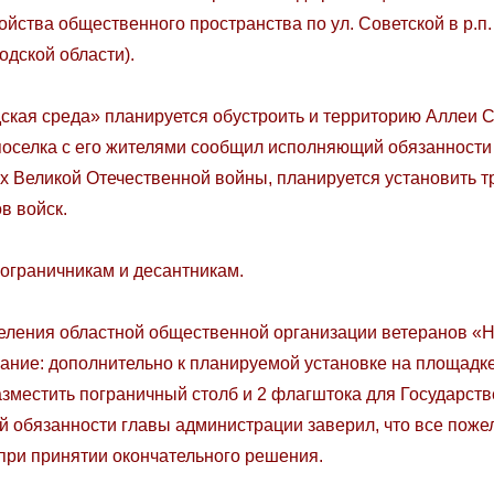
йства общественного пространства по ул. Советской в р.п
дской области).
дская среда» планируется обустроить и территорию Аллеи С
оселка с его жителями сообщил исполняющий обязанности 
ах Великой Отечественной войны, планируется установить 
в войск.
пограничникам и десантникам.
еления областной общественной организации ветеранов «
ание: дополнительно к планируемой установке на площадк
азместить пограничный столб и 2 флагштока для Государст
 обязанности главы администрации заверил, что все поже
при принятии окончательного решения.