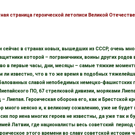
ная страница героической летописи Великой Отечестве
и сейчас в странах новых, вышедших из СССР, очень мн
ащитники которой – пограничники, воины других родов 
во в первые часы, дни, месяцы – самые тяжкие момент
 ли известно, что в то же время в подобных тяжелейши
 избалованных славой непобедимых немецко-фашистски
Лиепайского ПО, 67 стрелковой дивизии, моряками Лиеп
 – Лиепая. Героическая оборона его, как и Брестской к
пор много неясно и, к великому сожалению, уже не буде
их пор иена многих героев не известны, да уже так и б
имей Латвии, где националисты весь советский период
ероическое этого времени во славу советской истории ч