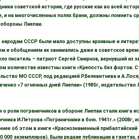
дники советской истории, где русские как во всей истор
, и на многочисленных полях брани, должны помнить ср
 обороны Лиепаи.
м народам СССР были мало доступны архивные и литер
нием и обобщением их занимались даже в советское вре
ело писатель – патриот Сергей Смирнов, вернувший из з
ном количестве известны книги «Крепость без фортов.
ельство МО СССР, под редакцией Р.Белевитнева и А.Лося,
вченко «7 огненных дней Лиепаи» (1985г, издательство 
о роли пограничников в обороне Лиепаи стали книга и
ичника И.Петрова «Пограничники в бою. 1941г.» (2008г, 
аннее об этом в книге «Краснознаменный прибалтийский 
0 000 экземпляров). Были редкие публикации в газетах,