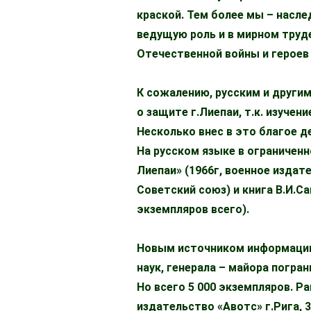
краской. Тем более мы – насле
ведущую роль и в мирном труде
Отечественной войны и героев
К сожалению, русским и други
о защите г.Лиепаи, т.к. изуче
Несколько внес в это благое д
На русском языке в ограничен
Лиепаи» (1966г, военное издат
Советский союз) и книга В.И.Са
экземпляров всего).
Новым источником информации 
наук, генерала – майора погран
Но всего 5 000 экземпляров. Р
издательство «Авотс» г.Рига, 3