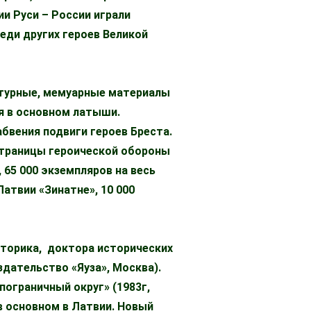
ии Руси – России играли
еди других героев Великой
атурные, мемуарные материалы
мя в основном латыши.
абвения подвиги героев Бреста.
 Страницы героической обороны
 65 000 экземпляров на весь
Латвии «Зинатне», 10 000
сторика, доктора исторических
издательство «Яуза», Москва).
пограничный округ» (1983г,
 в основном в Латвии. Новый