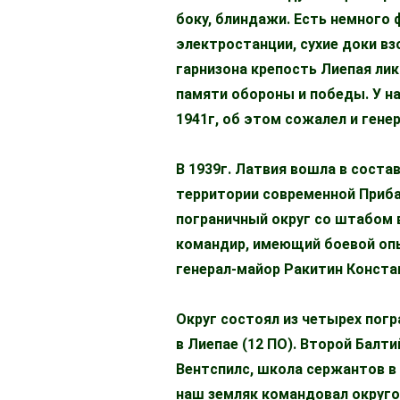
боку, блиндажи. Есть немного
электростанции, сухие доки вз
гарнизона крепость Лиепая лик
памяти обороны и победы. У н
1941г, об этом сожалел и гене
В 1939г. Латвия вошла в соста
территории современной Приба
пограничный округ со штабом 
командир, имеющий боевой опы
генерал-майор Ракитин Конста
Округ состоял из четырех погран
в Лиепае (12 ПО). Второй Балт
Вентспилс, школа сержантов в 
наш земляк командовал округо