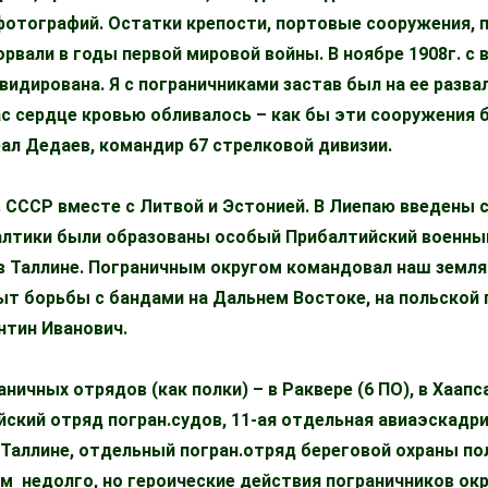
 фотографий. Остатки крепости, портовые сооружения, 
орвали в годы первой мировой войны. В ноябре 1908г. 
видирована. Я с пограничниками застав был на ее разва
ас сердце кровью обливалось – как бы эти сооружения
рал Дедаев, командир 67 стрелковой дивизии.
в СССР вместе с Литвой и Эстонией. В Лиепаю введены 
лтики были образованы особый Прибалтийский военный
в Таллине. Пограничным округом командовал наш земл
т борьбы с бандами на Дальнем Востоке, на польской г
нтин Иванович.
ичных отрядов (как полки) – в Раквере (6 ПО), в Хаапсал
ийский отряд погран.судов, 11-ая отдельная авиаэскадри
Таллине, отдельный погран.отряд береговой охраны по
м недолго, но героические действия пограничников ок