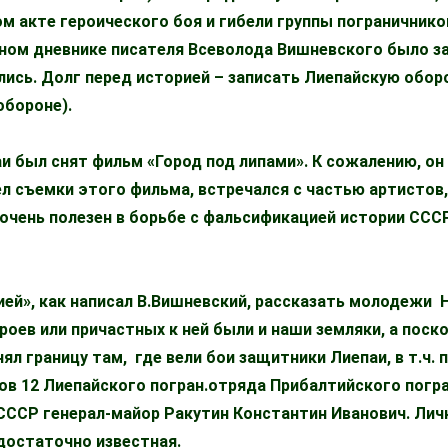
м акте героического боя и гибели группы пограничник
енном дневнике писателя Всеволода Вишневского было за
лись. Долг перед историей – записать Лиепайскую обор
обороне).
паи был снят фильм «Город под липами». К сожалению, он
дел съемки этого фильма, встречался с частью артистов
очень полезен в борьбе с фальсификацией истории СССР
ией», как написал В.Вишневский, рассказать молодежи
ероев или причастных к ней были и наши земляки, а поско
нял границу там, где вели бои защитники Лиепаи, в т.ч. 
ов 12 Лиепайского погран.отряда Прибалтийского погра
СССР генерал-майор Ракутин Константин Иванович. Личн
достаточно известная.