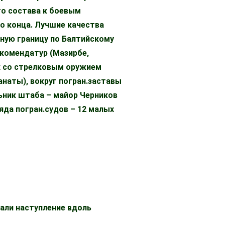
го состава к боевым
до конца. Лучшие качества
нную границу по Балтийскому
 комендатур (Мазирбе,
ек со стрелковым оружием
анаты), вокруг погран.заставы
льник штаба – майор Черников
яда погран.судов – 12 малых
чали наступление вдоль