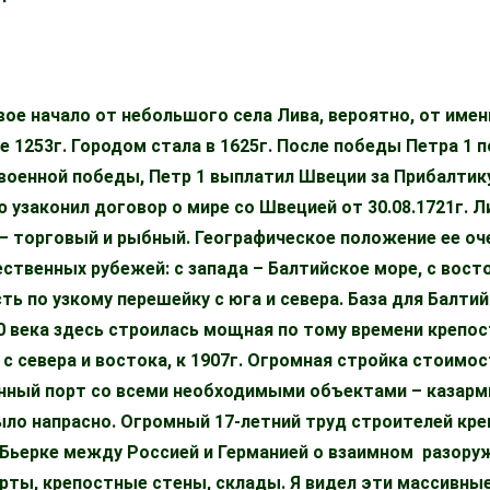
вое начало от небольшого села Лива, вероятно, от име
 1253г. Городом стала в 1625г. После победы Петра 1 п
военной победы, Петр 1 выплатил Швеции за Прибалтику
ю узаконил договор о мире со Швецией от 30.08.1721г. Л
 – торговый и рыбный. Географическое положение ее о
ственных рубежей: с запада – Балтийское море, с восто
ть по узкому перешейку с юга и севера. База для Балти
20 века здесь строилась мощная по тому времени креп
 севера и востока, к 1907г. Огромная стройка стоимос
енный порт со всеми необходимыми объектами – казарм
было напрасно. Огромный 17-летний труд строителей кр
г.Бьерке между Россией и Германией о взаимном разоруж
рты, крепостные стены, склады. Я видел эти массивные