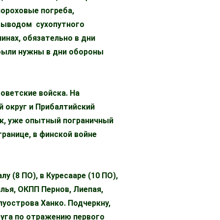
пороховые погреба,
с выводом сухопутного
линах, обязательно в дни
 были нужны в дни обороны
советские войска. На
 округ и Прибалтийский
як, уже опытный пограничный
ранице, в финской войне
у (8 ПО), в Куресааре (10 ПО),
лья, ОКПП Пернов, Лиепая,
луострова Ханко. Подчеркну,
руга по отражению первого