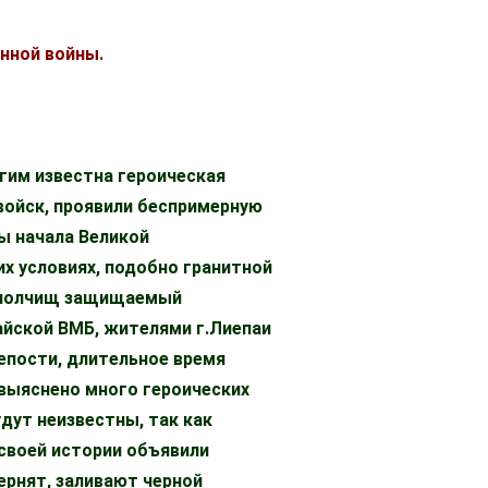
нной войны.
огим известна героическая
войск, проявили беспримерную
ы начала Великой
х условиях, подобно гранитной
х полчищ защищаемый
айской ВМБ, жителями г.Лиепаи
репости, длительное время
т выяснено много героических
удут неизвестны, так как
 своей истории объявили
ернят, заливают черной