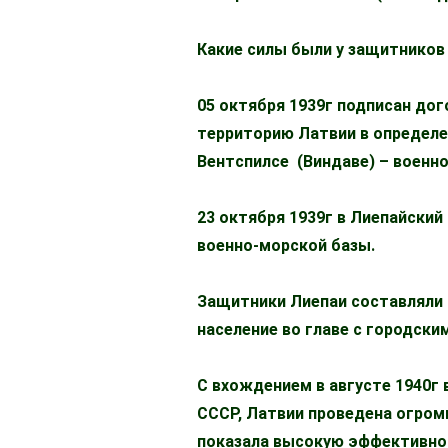
Какие силы были у защитников
05 октября 1939г подписан до
территорию Латвии в определен
Вентспилсе (Виндаве) – военн
23 октября 1939г в Лиепайски
военно-морской базы.
Защитники Лиепаи составляли т
население во главе с городски
С вхождением в августе 1940г
СССР, Латвии проведена огром
показала высокую эффективнос