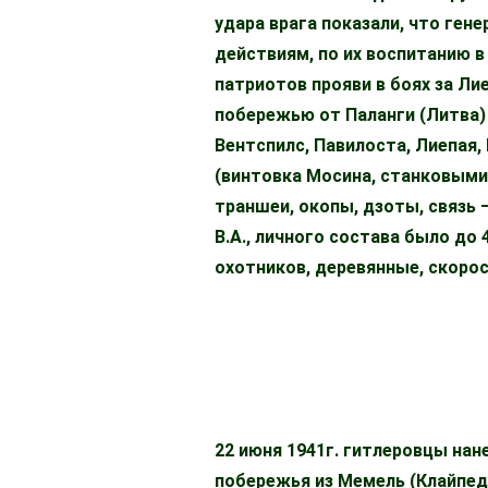
удара врага показали, что ген
действиям, по их воспитанию в
патриотов прояви в боях за Ли
побережью от Паланги (Литва)
Вентспилс, Павилоста, Лиепая,
(винтовка Мосина, станковыми
траншеи, окопы, дзоты, связь 
В.А., личного состава было до
охотников, деревянные, скорос
22 июня 1941г. гитлеровцы нан
побережья из Мемель (Клайпед