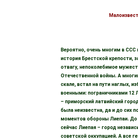
Малоизвест
Вероятно, очень многим в ССС 
история Брестской крепости, з
отвагу, непоколебимое мужест
Отечественной войны. А многим
скале, встал на пути наглых,
военными: пограничниками 12 
– приморский латвийский город
была неизвестна, да и до сих 
моментов обороны Лиепаи. До с
сейчас Лиепая – город независ
советской оккупацией. А все г