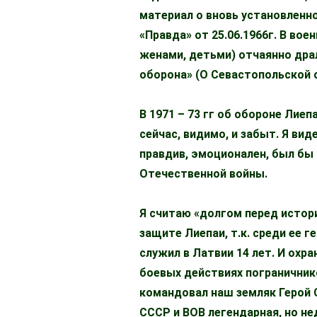
материал о вновь установленно
«Правда» от 25.06.1966г. В во
женами, детьми) отчаянно дра
оборона» (О Севастопольской 
В 1971 – 73 гг об обороне Лие
сейчас, видимо, и забыт. Я ви
правдив, эмоционален, был бы 
Отечественной войны.
Я считаю «долгом перед истор
защите Лиепаи, т.к. среди ее г
служил в Латвии 14 лет. И охра
боевых действиях пограничник
командовал наш земляк Герой 
СССР и ВОВ легендарная, но не