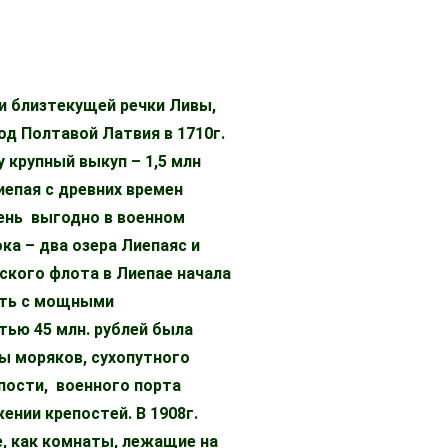
ни близтекущей речки Ливы,
од Полтавой Латвия в 1710г.
 крупный выкуп – 1,5 млн
иепая с древних времен
чень выгодно в военном
ка – два озера Лиепаяс и
йского флота в Лиепае начала
ость с мощными
тью 45 млн. рублей была
ы моряков, сухопутного
епости, военного порта
ении крепостей. В 1908г.
, как комнаты, лежащие на