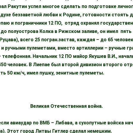
ерал Ракутин успел многое сделать по подготовке лично
 духе беззаветной любви к Родине, готовности стоять 
епаю и пограничники 12 ПО, отряд охранял государстве
 до полуострова Колка в Рижском заливе, он имел пять
 Руцава), всего 25 погран.застав, каждая – до 65 челов
 и ручными пулеметами, вместо артиллерии – ручные гр
– телефонная. Начальник 12 ПО майор Якушев В.И., нача
 450 человек. В Лиепае был второй дивизион второго отр
ть 50 км/ч, имел пушку, зенитные пулеметы.
Великая Отечественная война.
если авиаудар по ВМБ – Либава, а сухопутные войска на
а). Этот город Литвы Гитлер сделал немецким.