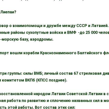
 Лиепаи?
говор о взаимопомощи и дружбе между СССР и Латвией. 
ные районы сухопутные войска и ВМФ -до 25 000 челов
о-морскую базу, аэродромы.
й порт вошли корабли Краснознаменного Балтийского фл
ри группы: силы ВМБ; личный состав 67 стрелковая див
м комитетом ВКПб (КПСС позднее).
 восстановленной народом Латвии Советской Латвии в 
ная работа по развитию и сплочению названных сил в м
ть этой работы. Вот состав этих сил: