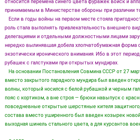
относится перемена синего цвета фуражек войск и апп
принимаемым в Министерстве обороны при различии то
Если в годы войны на первом месте стояла пригоднос
роль стала выполнять привлекательность внешнего ви
делегациями и отдельными должностными лицами заруб
нередко вылинявшая добела хлопчатобумажная форма с
экзотически иронического внимания. Ибо в этот перио
рубашек с галстуками при открытых мундирах.
На основании Постановления Совмина СССР от 27 март
вместо закрытого парадного мундира был введен откр
волны, который носился с белой рубашкой и черным га
пояс с кортиком, а вне строя — брюки навыпуск с крас
повседневные открытые шерстяные кителя защитного, с
состава вместо уширенного был введен козырек новой
выходная шинель стального цвета, а для курсантов во