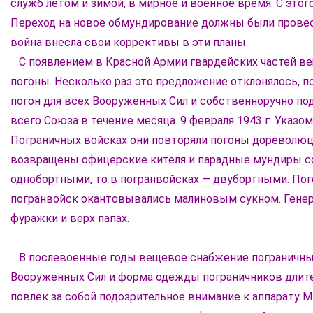
служб летом и зимой, в мирное и военное время. С это
Переход на новое обмундирование должны были провести
война внесла свои коррективы в эти планы.
С появлением в Красной Армии гвардейских частей веще
погоны. Несколько раз это предложение отклонялось, пок
погон для всех Вооруженных Сил и собственноручно под
всего Союза в течение месяца. 9 февраля 1943 г. Указ
Пограничных войсках они повторяли погоны дореволюц
возвращены офицерские кителя и парадные мундиры с
однобортными, то в погранвойсках — двубортными. Пог
погранвойск окантовывались малиновым сукном. Генер
фуражки и верх папах.
В послевоенные годы вещевое снабжение пограничных
Вооруженных Сил и форма одежды пограничников длитель
повлек за собой подозрительное внимание к аппарату 