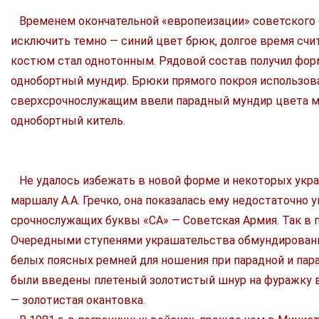
Временем окончательной «европеизации» советского об
исключить темно — синий цвет брюк, долгое время сч
костюм стал однотонным. Рядовой состав получил форм
однобортный мундир. Брюки прямого покроя использова
сверхсрочнослужащим ввели парадный мундир цвета м
однобортный китель.
Не удалось избежать в новой форме и некоторых укра
маршалу А.А. Гречко, она показалась ему недостаточно
срочнослужащих буквы «СА» — Советская Армия. Так в 
Очередными ступенями украшательства обмундирования
белых поясных ремней для ношения при парадной и пар
были введены плетеный золотистый шнур на фуражку в
— золотистая окантовка.