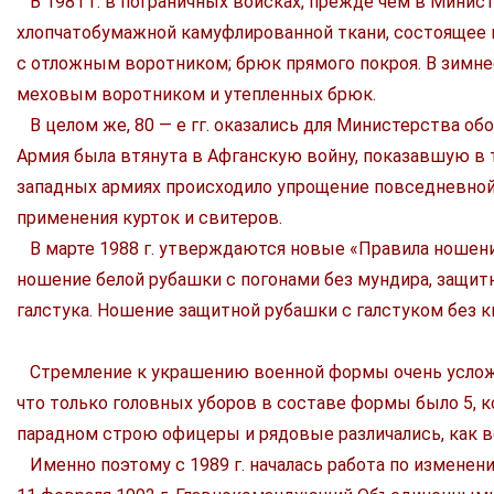
В 1981 г. в пограничных войсках, прежде чем в Минис
хлопчатобумажной камуфлированной ткани, состоящее и
с отложным воротником; брюк прямого покроя. В зимн
меховым воротником и утепленных брюк.
В целом же, 80 — е гг. оказались для Министерства о
Армия была втянута в Афганскую войну, показавшую в 
западных армиях происходило упрощение повседневной
применения курток и свитеров.
В марте 1988 г. утверждаются новые «Правила ношен
ношение белой рубашки с погонами без мундира, защитн
галстука. Ношение защитной рубашки с галстуком без 
Стремление к украшению военной формы очень усложни
что только головных уборов в составе формы было 5, к
парадном строю офицеры и рядовые различались, как 
Именно поэтому с 1989 г. началась работа по измен