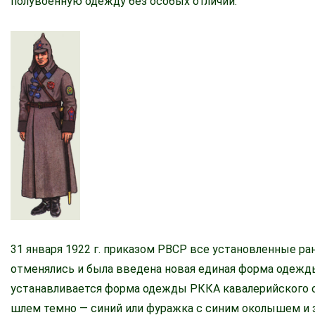
полувоенную одежду без особых отличий.
31 января 1922 г. приказом РВСР все установленные р
отменялись и была введена новая единая форма одежды
устанавливается форма одежды РККА кавалерийского 
шлем темно — синий или фуражка с синим околышем и з