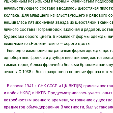
уширенным козырьком и черным клеенчатым подбородн
начальствующего состава вводилась шерстяная пилотк
колпака.. Для младшего начальствующего и рядового со
нашивалась пятиконечная звезда из шерстяной ткани с
личного состава Погранвойск, включая и рядовой, оста
буденовка серого цвета. В комплект формы одежды на
плащ-пальто «Реглан» темно — серого цвета.
Еще одно изменение пограничная форма одежды претерп
однобортные френчи и двубортные шинели, застегивавш
гимнастерок, белых френчей с белыми брюками навыпу
чехлов. С 1938 г. было разрешено ношение френча с те
В апреле 1941 г. СНК СССР и ЦК ВКП(Б) приняли пос
и войск НКВД и НКГБ. Предусматривалось учесть опыт
потребностям военного времени, устранение существо
предметов обмундирования. В частности, был установл