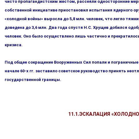
чисто пропагандистским жестом, рассеяли односто­ронние меры 
собственной инициативе приостановил испытания ядер­ного оруж
«холодной войны» выросла до 5,8 млн. человек, что легло тяжки
доведена до 3,6 млн. Два года спустя Н.С. Хру­щев добился од
человек. Оно было осуществлено лишь частично и прекратилось 
кризиса.
Под общее сокращение Вооруженных Сил попали и погранич­ные 
начале 60-х гг. заставило советское руководство принять нео
государственной границы.
11.1.
ЭСКАЛАЦИЯ «ХОЛОДНОЙ