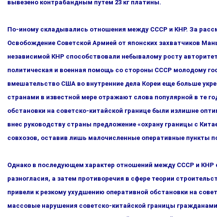
вывезено контрабандным путем 23 кг платины.
По-иному складывались отношения между СССР и КНР. За рас­с
Освобождение Советской Армией от японских захватчиков Маньч
независимой КНР способствовали небывалому росту авторитета
политическая и военная помощь со стороны СССР мо­лодому госу
вмешательство США во внутренние дела Кореи еще больше укре
странами в известной мере отражают слова популярной в те го
обстановки на советско-китайской границе были излишне оптими
внес руководству страны предло­жение «охрану границы с Кита
совхозов, оставив лишь ма­лочисленные оперативные пункты п
Однако в последующем характер отношений между СССР и КНР с
разногласия, а затем противоречия в сфере теории стро­итель
привели к резкому ухудшению оперативной обстановки на сове
массовые нарушения советско-китайской гра­ницы гражданами К