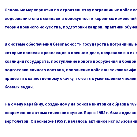
Основные мероприятия по строительству пограничных войск ос
содержанию она вылилась в совокупность коренных изменений в
теории военного искусства, подготовки кадров, практики обу­че
В системе обеспечения безопасности государства пограничные 
которые привели к революции в военном деле, назревали и в и
коалиции государств, поступление нового вооруже­ния и боево
подготовки личного состава, пополнение войск высококвалифи
привести к качественному скачку, то есть к уменьшению числе
боевых задач.
На смену карабину, созданному на основе винтовки образца 1891
современное автоматическое оружие. Еще в 1952 г. были сде­л
вертолетов. С весны же 1955 г. началось активное исполь­зова