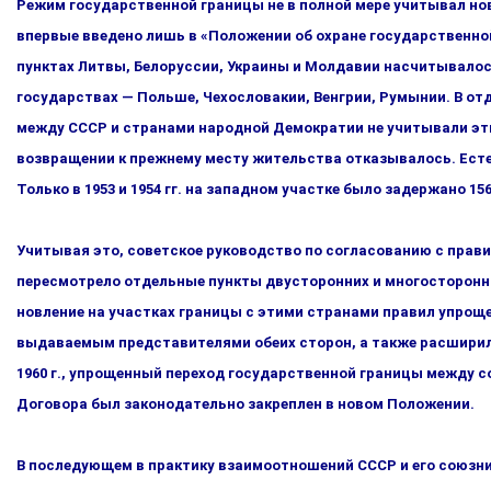
Режим государственной границы не в полной мере учитывал новы
впервые введено лишь в «Положении об охране государ­ственной
пунктах Литвы, Белоруссии, Украины и Молда­вии насчитывалос
государствах — Польше, Чехословакии, Вен­грии, Румынии. В 
между СССР и странами народной Демократии не учитывали эти
возвращении к прежнему мес­ту жительства отказывалось. Есте
Только в 1953 и 1954 гг. на западном участке было задержано 1
Учитывая это, советское руководство по согласованию с прави
пересмотрело отдельные пункты двусторонних и многосторонни
новление на участках границы с этими странами правил упроще
выдаваемым представителями обеих сторон, а также расширили
1960 г., упрощенный переход государственной границы меж­ду
Договора был законодательно закреплен в новом Положении.
В последующем в практику взаимоотношений СССР и его союз­н