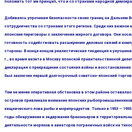
положить тот же принцип, что и со странами народной демокр
Добиваясь упрочения безопасности своих границ на Дальнем В
сотрудничества со странами этого региона. Среди них важ­ное м
японские переговоры о заключении мирного договора. Они носи
готовность содействовать расширению деловых свя­зей и комп
стороны. В конце концов реалистическая тенденция к улучшению
г., во время визита в Москву японской пра­вительственной дел
декларация о прекращении состояния войны и восстановлении 
был заключен первый долгосрочный со­ветско-японский торгов
Тем не менее оперативная обстановка в этом районе оставалас
островов привлекали внимание японских рыбопромышленни­ков,
хищнического лова рыбы и морепродуктов. Только в 1953 — 1955
годы обнаружение и задержание брако­ньеров в территориальн
деятельности моряков и авиаторов пограничных войск на тихоо