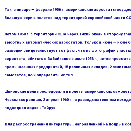
Так, в январе — феврале 1956 г. американские аэростаты осуще
большую серию полетов над территорией европейской ча­сти 
Летом 1958 г. с территории США через Тихий океан в сторону 
высотных автоматических аэростатов. Только в июне — июле бы
разведки свидетельствует тот факт, что на фотографии участка
аэростата, сбитого в Забайкалье в июле 1958 г., четко про­сма
промышленных предприятий, 15 различных складов, 2 зе­нитные
самолетов, но и определить их тип.
Шпионские цели преследовали и полеты американских самолетов-р
Несколько раньше, 2 апреля 1960 г., в разведывательном похо­
подводная лодка «Тайру».
Для распространения литературы, направленной на подрыв со­