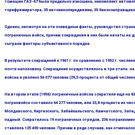
томашин ГАЗ-67 была предельно изношена, некомплект автомоби­
торефрижератора, 35 автокинопередвижек, 35 бензозаправщико
Однако, несмотря на эти очевидные факты, руководство страны 
пограничных войск, причем сокращения в них были на­чаты на 
сыграли факторы субъективного порядка.
В результате сокращений к 1961 г. по сравнению с 1952 г. числен
почти наполовину. Сокращение осуществлялось в три эта­па: на 
войска и уволено 56 077 человек (29,5 процента от об­щей числен
На втором этапе (1956) пограничные войска сократили еще на 8
погранвойск составило 64 277 человек, или 33,8 процента их ч
Молдавского, Киргизского, Забайкальского, Камчатского, Запад
падный. Сократилось 19 пограничных отрядов, 236 погранкоменда
ставляла 125 490 человек. Причем в ряде случаев, как отмечалос