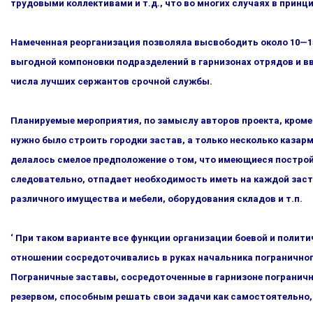
трудовыми коллективами и т.д., что во многих случаях в принц
Намеченная реорганизация позволяла высвободить около 10—15 
выгодной компоновки подразделений в гарнизонах отрядов и в
числа лучших сержантов срочной службы.
Планируемые мероприятия, по замыслу авторов проекта, кроме 
нужно было строить городки застав, а только несколько казар
делалось смелое предположение о том, что имеющиеся пост­рой
следовательно, отпадает необходимость иметь на каж­дой зас
различного имущества и мебели, оборудования скла­дов и т.п.
‘ При таком варианте все функции организации боевой и полити
отношении сосредоточивались в руках начальника погранич­ного
Пограничные заставы, сосредоточенные в гарнизоне погра­нич
резервом, способным решать свои задачи как самостоятельно,