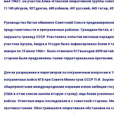
мая 1962 г. на участке Алма-Атинс­кой оперативной группы совет
11 145 уйгуров, 927 дун­ган, 689 узбеков, 491 русский, 465 татар,
Руководство Китая обвинило Советский Союз в преднамеренном
представительств в приграничных районах. Граждане Ки­тая, в
нарушать границу СССР. Участились попытки явочным порядком 
участках Аргуни, Амура и Уссури было зафиксировано более 4 т
января по 15 июня 1964 г. было отмечено 517 выходов 6939 китай
стороне были предъявлены также терри­ториальные претензии.
Для их разрешения и переговоров по пограничным вопросам в 19
пограничных войск КГБ при Совете Министров СССР П.И. Зы­рян
общепринятыми международными нормами взяли амбиции госуд
(США в этом списке заняли вторую строку); еще более усилила
войска. Ответные меры последовали и с со­ветской стороны. Ме
противостояние. Обострившаяся опе­ративная обстановка на с