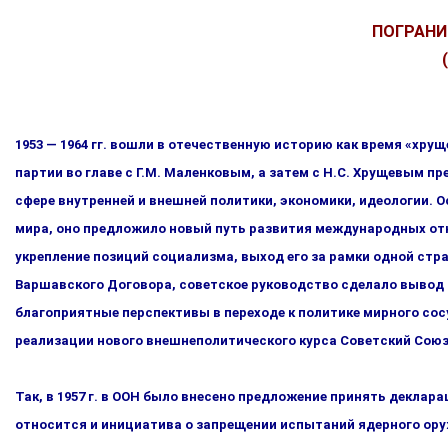
ПОГРАНИ
1953 — 1964 гг. вошли в отечественную историю как время «хру­
партии во главе с Г.М. Маленковым, а затем с Н.С. Хруще­вым 
сфере внутренней и внешней политики, экономики, идеологии. 
мира, оно предложило новый путь развития международных от
укрепление позиций социализма, вы­ход его за рамки одной ст
Варшавского Договора, советское руководство сделало вывод
благоприятные перспективы в переходе к политике мирного с
реализации нового внешнеполитичес­кого курса Советский Союз
Так, в 1957 г. в ООН было внесено предложение принять декла­
относится и инициатива о запрещении испытаний ядер­ного ору