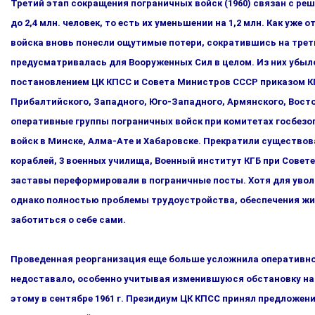
Третий этап сокращения пограничных войск (1960) связан с ре
до 2,4 млн. человек, то есть их уменьшении на 1,2 млн. Как уже
войска вновь понесли ощутимые потери, сокра­тившись на треть (
предусматривалась для Вооруженных Сил в целом. Из них убыло 
постановлением ЦК КПСС и Совета Министров СССР приказом КГ
Прибалтийского, Западного, Юго-Западного, Армянского, Восточ
оперативные группы пограничных войск при комитетах госбе­з
войск в Минске, Алма-Ате и Хабаровске. Прекратили существов
кораблей, 3 военных училища, Военный ин­ститут КГБ при Совете
заставы переформировали в пограничные посты. Хотя для уво
однако полностью про­блемы трудоустройства, обеспечения жи
заботиться о себе сами.
Проведенная реорганизация еще больше усложнила оперативно­
недоставало, особенно учитывая изменившуюся обстановку на 
этому в сентябре 1961 г. Президиум ЦК КПСС принял предложе­н