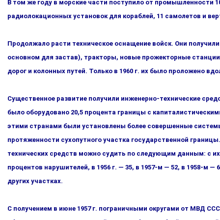
В том же году в морские части поступило от промышленности 10
радиолокационных установок для кораблей, 11 самолетов и вер­
Продолжало расти техническое оснащение войск. Они получил
основном для застав), тракторы, новые прожекторные станции,
дорог и колонных путей. Только в 1960 г. их было проложено вдо
Существенное развитие получили инженерно-технические сред­с
было оборудовано 20,5 процента границы с капиталисти­ческими с
этими странами были установлены более совершенные системы. 
протяженности сухопутного участка государ­ственной границы. К
технических средств можно судить по сле­дующим данным: с их
процентов нарушителей, в 1956 г. — 35, в 1957-м — 52, в 1958-м —
других участках.
С получением в июне 1957 г. пограничными округами от МВД СС