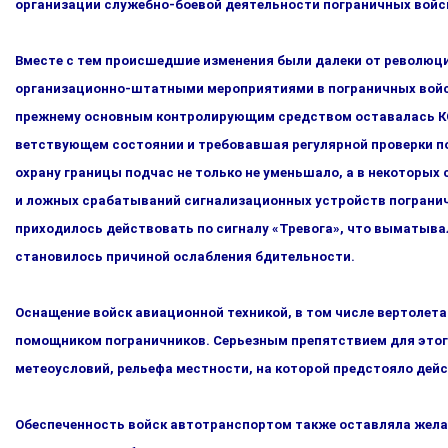
организации служебно-боевой деятельности пограничных войс
Вместе с тем происшедшие изменения были далеки от револю­ци
организационно-штатными мероприятиями в пограничных вой­ск
прежнему основным контролирующим средством оставалась КСП
ветствующем состоянии и требовавшая регулярной проверки по
охрану границы подчас не только не уменьшало, а в некоторых 
и ложных срабатываний сигнализационных устройств пограничник
приходилось действовать по сигналу «Тревога», что выма­тывал
становилось причиной ослабления бдительности.
Оснащение войск авиационной техникой, в том числе вертолет
помощником пограничников. Серьезным препятствием для этого 
метеоусловий, рельефа местности, на которой предстояло дей
Обеспеченность войск автотранспортом также оставляла желать