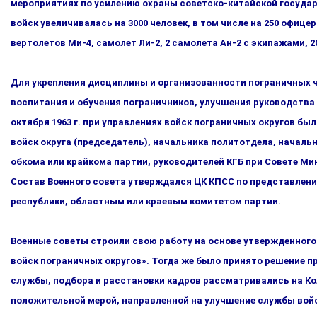
мероприятиях по усилению охраны советско-китайской государ
войск увеличивалась на 3000 человек, в том числе на 250 офице
вертолетов Ми-4, самолет Ли-2, 2 самолета Ан-2 с экипажами, 20
Для укрепления дисциплины и организованности пограничных ча
воспитания и обучения пограничников, улучшения руководства
октября 1963 г. при управлениях войск пограничных ок­ругов бы
войск округа (председатель), начальника политот­дела, начал
обкома или крайкома партии, руководителей КГБ при Совете Ми
Состав Военного совета утверждался ЦК КПСС по представлени
республики, областным или краевым комитетом партии.
Военные советы строили свою работу на основе утвержденного
войск пограничных округов». Тогда же было принято решение пр
службы, подбора и расстановки кадров рассмат­ривались на Кол
положительной мерой, направленной на улуч­шение службы войс