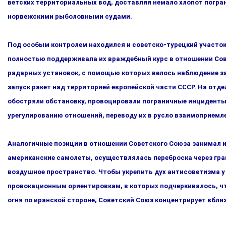
ветских территориальных вод, доставляя немало хлопот погра
норвежскими рыболовными судами.
Под особым контролем находился и советско-турецкий участок
полностью поддерживала их враждебный курс в отноше­нии Сов
радарных установок, с помощью которых велось наблюдение з
запуск ракет над территорией европейской ча­сти СССР. На от
обостряли обстановку, провоцирова­ли пограничные инциденты.
урегулированию отношений, переводу их в русло взаимоприемл
Аналогичные позиции в отношении Советского Союза занимал и
американские самолеты, осуществлялась переброска через гра
воздушное пространство. Чтобы укрепить дух антисове­тизма у
провокационным ориентировкам, в которых подчерки­валось, ч
огня по иранской стороне, Советский Союз концент­рирует вблиз