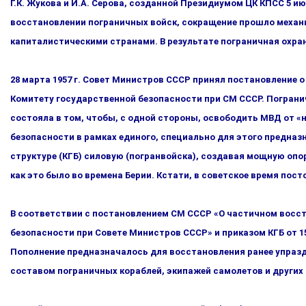
Г.К. Жукова и И.А. Серова, созданной Президиумом ЦК КПСС 5 ию
восстановлении пограничных войск, сокращение прошло механич
капиталистическими странами. В результате пограничная охра
28 марта 1957 г. Совет Министров СССР принял постановление 
Комитету государственной безопасности при СМ СССР. Погра­ни
состояла в том, чтобы, с одной стороны, освободить МВД от «
безопасности в рамках единого, специально для этого пред­наз
структуре (КГБ) силовую (погранвойска), создавая мощ­ную оп
как это было во времена Берии. Кстати, в советс­кое время по
В соответствии с постановлением СМ СССР «О частичном вос­с
безопасности при Совете Министров СССР» и приказом КГБ от 15 
Пополнение предназначалось для восстановления ранее упразд
составом пограничных кораблей, экипажей са­молетов и других