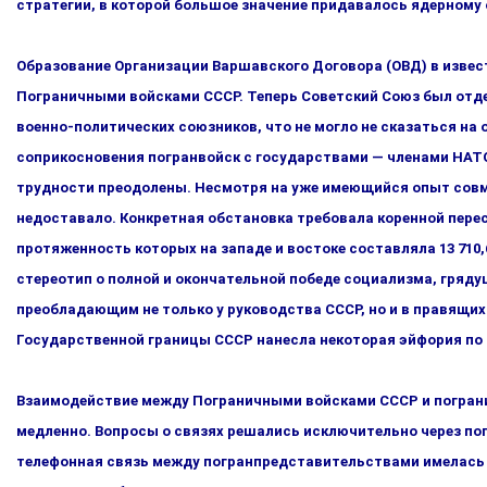
стратегии, в которой большое значение придавалось ядер­ному
Образование Организации Варшавского Договора (ОВД) в извес­
Пограничными войсками СССР. Теперь Советский Союз был отде
военно-политических союзников, что не могло не сказать­ся на
соприкосновения погранвойск с государствами — чле­нами НАТО 
трудности преодолены. Несмотря на уже имеющийся опыт совме
недоставало. Конкретная обстановка требовала коренной пер
протяженность которых на западе и востоке составляла 13 710,
стереотип о полной и окончательной победе социализма, гряд
преобладающим не только у руководства СССР, но и в правящих
Государственной границы СССР нанесла некоторая эйфория по
Взаимодействие между Пограничными войсками СССР и погра­н
медленно. Вопросы о связях решались исключительно через по
телефонная связь между погранпредставительствами имелась н