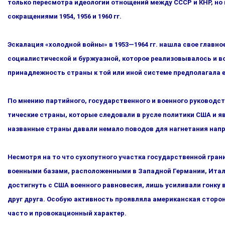
только пересмотра идеологии отнощений между СССР и КНР, но 
сокращениями 1954, 1956 и 1960 гг.
Эскалация «холодной войны» в 1953—1964 гг. нашла свое глав­
социалистической и буржуазной, которое реализовыва­лось и во
принадлежность страны к той или иной системе предполагала 
По мнению партийного, государственного и военного руковод
тические страны, которые следовали в русле политики США и яв
названные страны давали немало поводов для нагнетания напр
Несмотря на то что сухопутного участка государственной грани
военными базами, расположенными в Западной Гер­мании, Итал
достигнуть с США военного равновесия, лишь усиливали гонку 
друг друга. Особую активность прояв­ляла американская сторон
часто и провокационный характер.