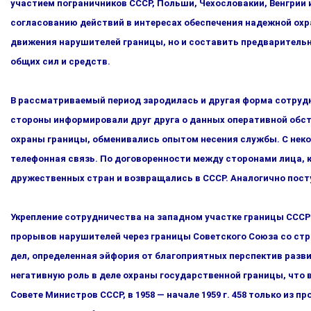
участием пограничников СССР, Польши, Чехословакии, Венгрии 
согласованию действий в интересах обеспечения надеж­ной ох
движения нарушителей границы, но и составить пред­варитель
общих сил и средств.
В рассматриваемый период зародилась и другая форма сотруд­
стороны информировали друг друга о данных оперативной обст
охраны границы, обменивались опытом несения службы. С нек
телефонная связь. По договоренности между сторонами лица, 
дружественных стран и возвращались в СССР. Аналогично по­ст
Укрепление сотрудничества на западном участке границы СССР п
прорывов нарушителей через границы Советского Союза со ст
дел, определенная эйфория от благоприятных перспек­тив раз
негативную роль в деле охраны государственной грани­цы, что 
Совете Министров СССР, в 1958 — начале 1959 г. 458 только из