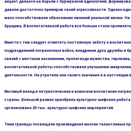
акцент делался на борьбе с буржуазной идеологией, формирова
давали достаточно примеров своей агрессивно­сти. Однако иде
мало способствовали объяснению явлений реальной жизни. На 
Хрущева, В воспитательной работе все больше стали проявля
Вместе с тем следует отметить постоянную заботу о воспитан
подразделений пограничных войск, внедрении духа дружбы и б
связей с местным населением, пропаганде мужества, героизма,
воспитательной работы способствовали улучше­нию микроклима
деятельности. Не утратили они своего зна­чения и в настоящее 
Весомый вклад в патриотическое и воинское воспитание погра­
страны. Большой размах приобрела культурно-шефс­кая работа 
организовано 20 тыс. культурно-шефских мероприятий.
Теме границы посвящали произведения многие талантливые проз