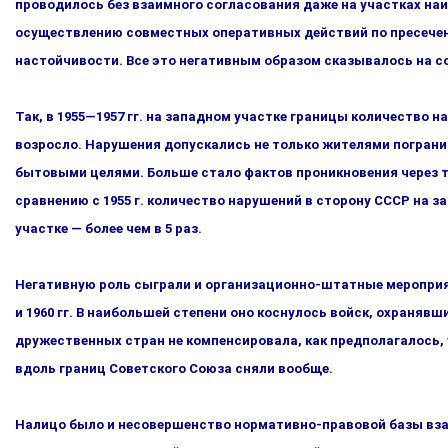
проводилось без взаимного согласования даже на участках наи
осуществлению совместных оперативных действий по пресечен
настойчивости. Все это негативным обра­зом сказывалось на с
Так, в 1955—1957 гг. на западном участке границы количество на
возросло. Нарушения допускались не только жителями по­грани
бытовыми целями. Больше стало фактов проникновения через те
сравнению с 1955 г. количество нарушений в сторону СССР на з
участке — более чем в 5 раз.
Негативную роль сыграли и организационно-штатные меропри­ят
и 1960 гг. В наибольшей степени оно коснулось войск, ох­раня
дружественных стран не компенсировала, как предполага­лось,
вдоль границ Советского Союза сняли вообще.
Налицо было и несовершенство нормативно-правовой базы вза