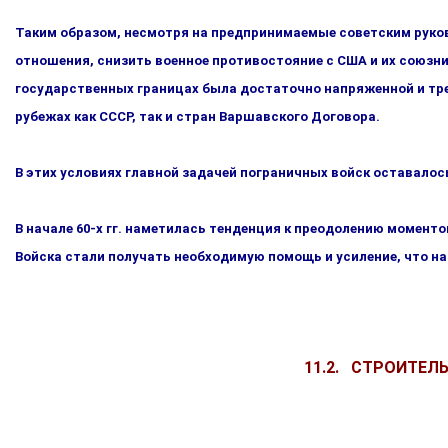
Таким образом, несмотря на предпринимаемые советским ру­к
отношения, снизить военное противостояние с США и их союзни
государственных границах была достаточно напряженной и тре
рубежах как СССР, так и стран Варшавского Договора.
В этих условиях главной задачей пограничных войск оставало
В начале 60-х гг. наметилась тенденция к преодолению момен
Войска стали получать необходимую помощь и усиле­ние, что н
11.2. СТРОИТЕЛ