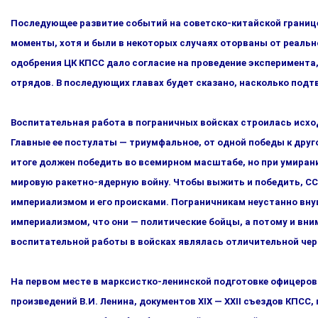
Последующее развитие событий на советско-китайской границе 
моменты, хотя и были в некоторых случаях оторваны от реальн
одобрения ЦК КПСС дало согласие на проведение эксперимента, 
отрядов. В последующих главах будет сказано, насколько под­
Воспитательная работа в пограничных войсках строилась исхо­
Главные ее постулаты — триумфальное, от одной победы к друг
итоге должен победить во всемирном масштабе, но при умирани
мировую ракетно-ядерную войну. Чтобы выжить и победить, СС
империализмом и его происками. Пограничникам не­устанно вну
империализмом, что они — политические бойцы, а потому и вним
воспитательной работы в войсках являлась отли­чительной че
На первом месте в марксистко-ленинской подготовке офицеров 
произведений В.И. Ленина, документов XIX — XXII съездов КПС