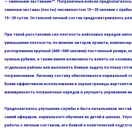
28
— сменными заставами
. Пограничные войска предполагалось
сменные заставы (посты) численностью 15—20 че­ловек с пребыв
15—20 суток. Остальной личный состав пре­дусматривалось раз
При такой расстановке сил плотность войсковых нарядов непос
уменьшение плотности, по мнению авторов проекта, компен­сир
распоряжение крупный (400—500 человек) постоянный резерв, 
нужные рубежи, а также имели возможность влиять на сложив­
отдельные районы или выполнять боевую задачу по плану го­то
пограничников. Личному составу обеспечивался нормаль­ный о
Более эффективное использование в охране границы вертолето
маневренность пограничных нарядов и улучшить управление и
Предполагалось улучшение службы и быта начальников застав
семей офицеров, нормального обучения их детей в школах. Улу
работы с личным составом, его боевой и политической подгото