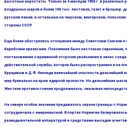
высотные аэростаты. Только за 6 месяцев 1956 г. в различ­ны
воздушных шаров и более 106 тыс. листовок, газет и бро­шюр, 
русском языке, а остальные на чешском, венгерском, польском и
стороны СССР.
Еще более обострились отношения между Советским Союзом и Со
Карибским кризисами. Положение было настолько серь­езным, чт
постановление о временной отсрочке увольнения в запас солд
действительной службы, которое было распространено и на по
Хрущевым и Д.Ф. Кеннеди величайшей опасности дальнейшей к
мир буквально на краю ядерной пропасти. Но дальнейших шаго
Жесткое противостояние продолжа­лось, оказывая непосредстве
На севере особое значение придавалось охране границы с Нор­
сотрудничала с американской. В портах Норвегии базирова­лос
разведывательной аппаратурой и средствами высадки агентов 