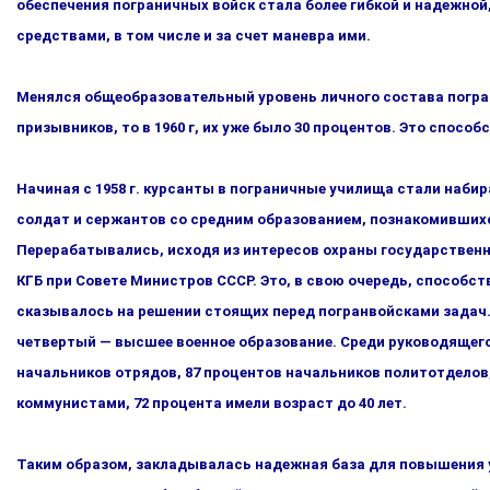
обеспечения пограничных войск стала более гибкой и надежной
средствами, в том числе и за счет маневра ими.
Менялся общеобразовательный уровень личного состава погра­ни
призывников, то в 1960 г, их уже было 30 процентов. Это спосо
Начиная с 1958 г. курсанты в пограничные училища стали наби­
солдат и сержантов со средним образованием, познакомив­ших
Перерабатывались, исходя из интересов охраны государственн
КГБ при Совете Министров СССР. Это, в свою очередь, спо­со
сказывалось на решении стоящих перед погранвойска­ми задач.
четвертый — высшее военное образование. Сре­ди руководящег
начальников отрядов, 87 процентов начальников по­литотделов
коммунистами, 72 процента имели возраст до 40 лет.
Таким образом, закладывалась надежная база для повышения у