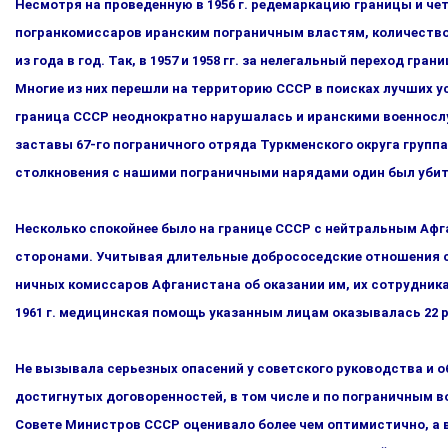
Несмотря на проведенную в 1956 г. редемаркацию границы и чет
погранкомиссаров иранским пограничным властям, количеств
из года в год. Так, в 1957 и 1958 гг. за нелегальный переход гр
Многие из них перешли на территорию СССР в поисках лучших 
граница СССР неоднократно нарушалась и иранс­кими военнослуж
заставы 67-го пограничного отряда Туркменского округа группа
столкновения с нашими погранич­ными нарядами один был убит
Несколько спокойнее было на границе СССР с нейтральным Аф­
сторонами. Учитывая длительные добрососедские отношения с 
ничных комиссаров Афганистана об оказании им, их сотрудник
1961 г. медицинская помощь указанным лицам оказыва­лась 22 р
Не вызывала серьезных опасений у советского руководства и о
достигнутых договоренностей, в том числе и по пограничным во
Совете Министров СССР оценивало более чем оптимистично, а 