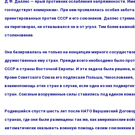
Д.Ф. Даллес — ярый противник ослабления напряжен­ности. Име
господствует коммунизм». При нем проявлялась особая забота не
ориентированных против СССР и его союзников. Даллес стреми
на переговорах, не отказывался он и от угроз. Тем более важн
столкновение.
Она базировалась не только на концепции мирного сосущество­
дружественных ему стран. Прежде всего необходимо было прот
СССР и страны Восточной Европы. И эта задача была решена, к
Кроме Советского Союза его подписали Польша, Чехосло­вакия, 
взаимопомощь этих стран в случае, если одна из них подвергне
стран. Союзные вооруженные силы ставились под единое кома
Родившийся спустя шесть лет после НАТО Варшавский Дого­вор
странах, где они были размещены так же, как амери­канские вой
автоматически оказывать военную помощь своим со­юзникам в 