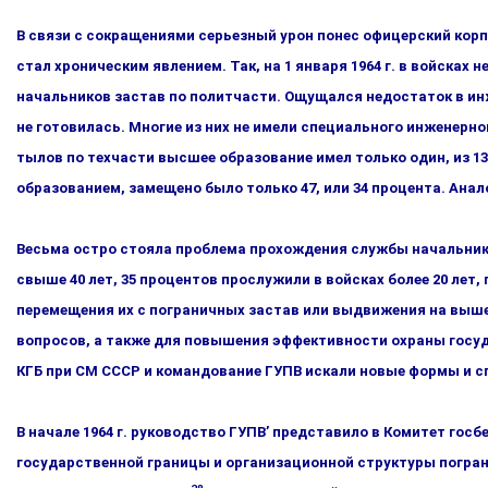
В связи с сокращениями серьезный урон понес офицерский кор­п
стал хроническим явлением. Так, на 1 января 1964 г. в войсках 
начальников застав по политчасти. Ощущался недоста­ток в ин
не готовилась. Многие из них не имели специ­ального инженерн
тылов по техчасти высшее образова­ние имел только один, из
образованием, замещено было только 47, или 34 процента. Анал
Весьма остро стояла проблема прохождения службы начальни­кам
свыше 40 лет, 35 процентов прослужили в войсках более 20 лет
перемещения их с пограничных застав или выдвижения на выше
вопросов, а также для повышения эффективности охраны го­су
КГБ при СМ СССР и командование ГУПВ искали новые формы и с
В начале 1964 г. руководство ГУПВ’ представило в Комитет го
государственной границы и организационной структуры погра