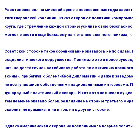
Расстановка сил на мировой арене в послевоенные годы харак
тигитлеровской коалиции. Отказ сторон от политики компромис
круга, где стремление каждой страны усилить свою безопас­нос
могло не вести к еще большему нагнетанию военного пси­хоза, 
Советской стороне такое соревнование оказалось не по силам.
социалистического содружества. Понимало это и новое руковод
ная, но достаточно настойчивая работа по смягчению военного
войны», прибегнув к более гибкой дипломатии и даже к заведо
не поступившись собственными национальными интересами. П
дународный политический словарь. И хотя это не внесло сущес
тем не менее оказало большое влияние на страны третьего мир
склонны не примыкать ни к той, ни к другой стороне.
Однако американская сторона не воспринимала всерьез полити­