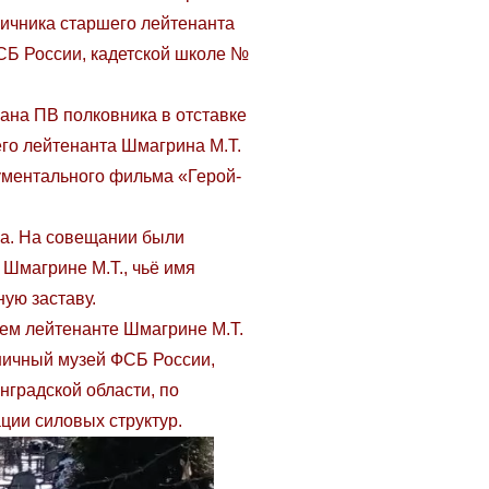
ничника старшего лейтенанта
СБ России, кадетской школе №
ана ПВ полковника в отставке
его лейтенанта Шмагрина М.Т.
ументального фильма «Герой-
за. На совещании были
Шмагрине М.Т., чьё имя
ную заставу.
шем лейтенанте Шмагрине М.Т.
ничный музей ФСБ России,
нградской области, по
ции силовых структур.