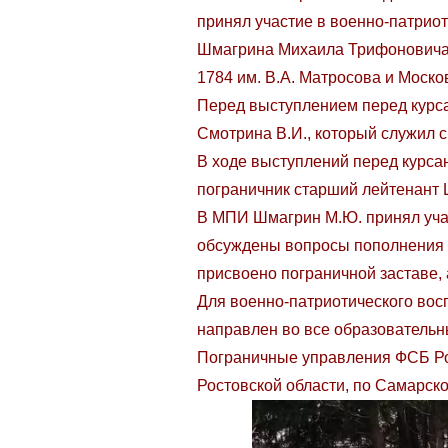
принял участие в военно-патрио
Шмагрина Михаила Трифоновича.
1784 им. В.А. Матросова и Моск
Перед выступлением перед курса
Смотрина В.И., который служил 
В ходе выступлений перед курса
пограничник старший лейтенант
В МПИ Шмагрин М.Ю. принял уча
обсуждены вопросы пополнения м
присвоено пограничной заставе, 
Для военно-патриотического вос
направлен во все образовательн
Пограничные управления ФСБ Росс
Ростовской области, по Самарско