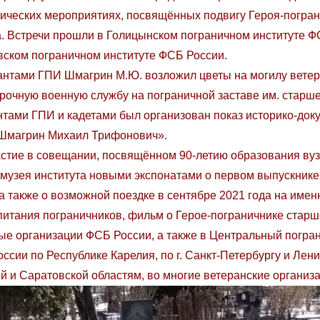
тических мероприятиях, посвящённых подвигу Героя-погра
 Встречи прошли в Голицынском пограничном институте Ф
овском пограничном институте ФСБ России.
нтами ГПИ Шмагрин М.Ю. возложил цветы на могилу ветер
срочную военную службу на пограничной заставе им. старш
нтами ГПИ и кадетами был организован показ историко-док
 Шмагрин Михаил Трифонович».
стие в совещании, посвящённом 90-летию образования ву
узея института новыми экспонатами о первом выпускнике 
а также о возможной поездке в сентябре 2021 года на имен
питания пограничников, фильм о Герое-пограничнике стар
ые организации ФСБ России, а также в Центральный погра
ии по Республике Карелия, по г. Санкт-Петербургу и Лени
й и Саратовской областям, во многие ветеранские организа