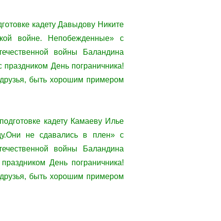
одготовке кадету Давыдову Никите
ской войне. Непобежденные» с
течественной войны Баландина
 праздником День пограничника!
 друзья, быть хорошим примером
 подготовке кадету Камаеву Илье
ду.Они не сдавались в плен» с
течественной войны Баландина
праздником День пограничника!
 друзья, быть хорошим примером