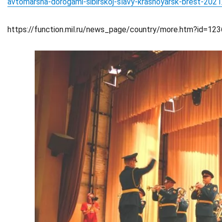
avtomarsha-dorogami-sibirskoj-slavy-krasnoyarsk-brest-2021
https://function.mil.ru/news_page/country/more.htm?id=