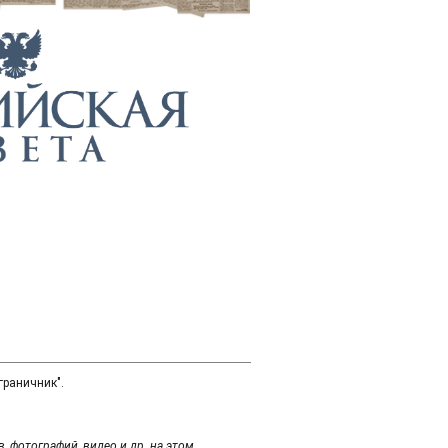
граничник".
 фотографий, видео и др. на этом