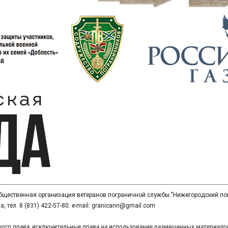
общественная организация ветеранов пограничной службы "Нижегородский по
, тел. 8 (831) 422-57-80. e-mail: granicann@gmail.com
кого права, исключительные права на использование размещенных материалов,