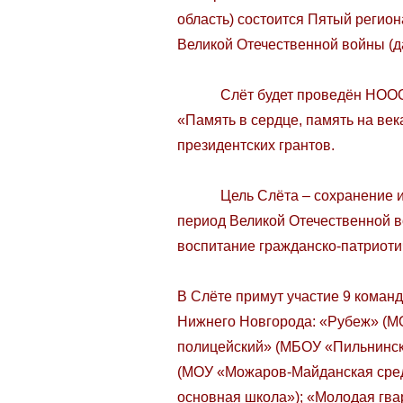
область) состоится Пятый регио
Великой Отечественной войны (д
Слёт будет проведён НОООВ «Н
«Память в сердце, память на век
президентских грантов.
Цель Слёта – сохранение и пе
период Великой Отечественной во
воспитание гражданско-патриоти
В Слёте примут участие 9 команд
Нижнего Новгорода: «Рубеж» (М
полицейский» (МБОУ «Пильнинск
(МОУ «Можаров-Майданская сред
основная школа»); «Молодая гва