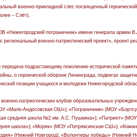
нальный военно-прикладной слет, посвященный героической
алее – Слёт).
ижегородский пограничник» имени генерала армии В.А.
а: региональный военно-патриотический проект», проект р
редача подрастающему поколению исторической памяти о
йны, о героической обороне Ленинграда, подвигах защитни
ческой позиции учащихся и молодежи Нижегородской облас
 военно-патриотических клубов образовательных учреждени
ОУ «Мало-Андосовская ОШ»); «Пограничник» (МОУ «Борт
ая средняя школа №2 им. А.С. Пушкина»); «Патриот» (МОУ
няя школа»); «Моряк» (МОУ «Петряксинская СШ»); «Коман
рдия» (Нижний Новгород); «Волонтеры победы» (Нижний Но