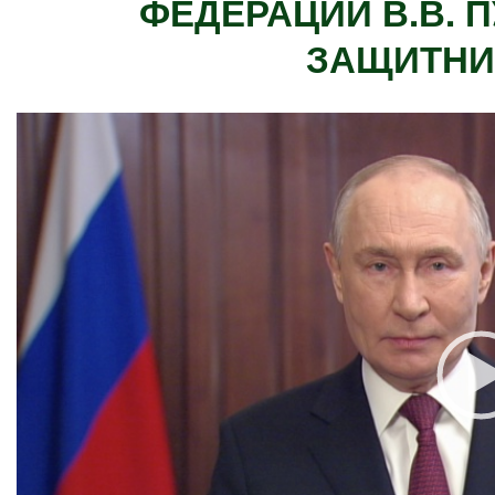
ФЕДЕРАЦИИ В.В. 
ЗАЩИТНИ
В
и
д
е
о
п
л
е
е
р