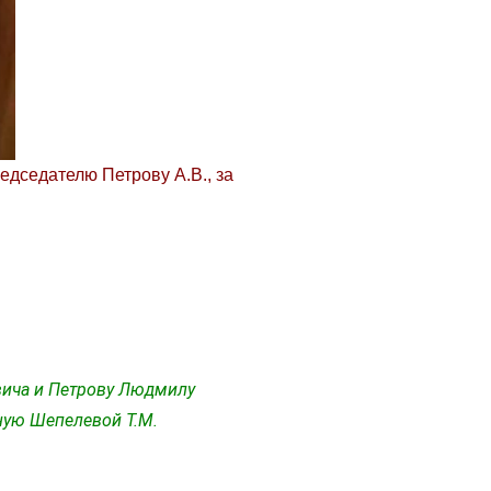
дседателю Петрову А.В., за
вича и Петрову Людмилу
нную Шепелевой Т.М.