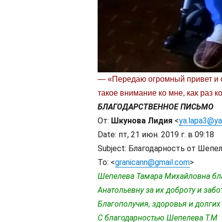
— «Передаю огромный привет и с
такое внимание ко мне, как раз 
БЛАГОДАРСТВЕННОЕ ПИСЬМО
От:
Шкунова Лидия
<
ya.lapa3@ya
Date: пт, 21 июн. 2019 г. в 09:18
Subject: Благодарность от Шепел
To: <
granicann@gmail.com
>
Шепелева Тамара Михайловна бла
Анатольевну за их доброту и заб
Благополучия, здоровья и долгих
С благодарностью Шепелева Т.М