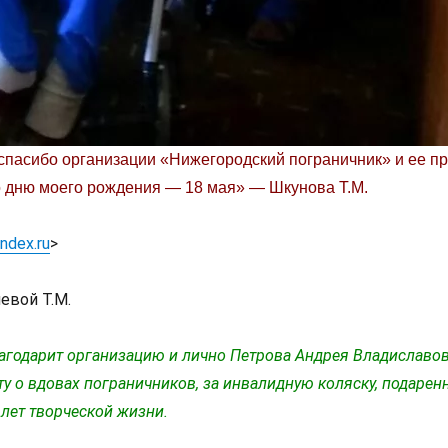
пасибо организации «Нижегородский пограничник» и ее пре
ко дню моего рождения — 18 мая» — Шкунова Т.М.
ndex.ru
>
евой Т.М.
годарит организацию и лично Петрова Андрея Владиславо
оту о вдовах пограничников, за инвалидную коляску, подаре
 лет творческой жизни.