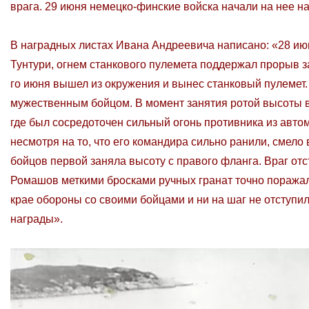
врага. 29 июня немецко-финские войска начали на нее н
В наградных листах Ивана Андреевича написано: «28 июн
Тунтури, огнем станкового пулемета поддержал прорыв з
го июня вышел из окружения и вынес станковый пулемет. 
мужественным бойцом. В момент занятия ротой высоты вм
где был сосредоточен сильный огонь противника из автом
несмотря на то, что его командира сильно ранили, смело
бойцов первой заняла высоту с правого фланга. Враг от
Ромашов меткими бросками ручных гранат точно поражал
крае обороны со своими бойцами и ни на шаг не отступи
награды».