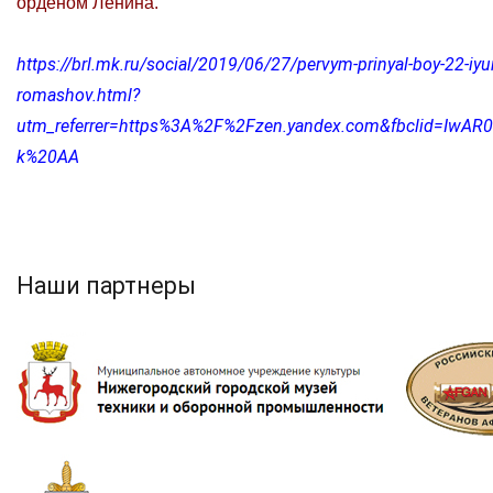
орденом Ленина.
https://brl.mk.ru/social/2019/06/27/pervym-prinyal-boy-22-iyu
romashov.html?
utm_referrer=https%3A%2F%2Fzen.yandex.com&fbclid=
k%20AA
Наши партнеры