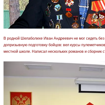
В родной Шелаболихе Иван Андреевич не мог сидеть без
допризывную подготовку бойцов: вел курсы пулеметчиков
местной школе. Написал нескольких романов и сборник с