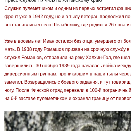
Пресс-служба ПУ ФСБ по Алтайскому краю
Служил пулеметчиком и одним из первых встретил фашис
фронт уже в 1942 году, но и в тылу ветеран продолжил п
восстанавливал село Шелаболиху, где родился 26 января 
Уже в восемь лет Иван остался без отца, умершего от бо
мать. В 1938 году Ромашов призван на срочную службу в 
служил Ромашов, отправили на реку Халхин-Гол, где шел
завершились. 30 ноября 1939 года началась война межд
диверсионным группам, проникавшим в наши тылы через 
заметил. Возвращались с боевого задания, и тут товарищ
ногу. После Финской отряд перевели в 100-й пограничны
на 6-й заставе пулеметчиком и охранял границу от перво