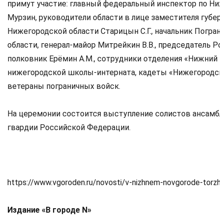
примут участие: главный федеральный инспектор по Ни
Мурзин, руководители области в лице заместителя губе
Нижегородской области Старицын С.Г., начальник Погр
области, генерал-майор Митрейкин В.В., председатель 
полковник Ерёмин А.М., сотрудники отделения «Нижни
нижегородской школы-интерната, кадеты «Нижегородско
ветераны пограничных войск.
На церемонии состоится выступление солистов ансамбл
гвардии Российской Федерации.
https://www.vgoroden.ru/novosti/v-nizhnem-novgorode-torz
Издание «В городе N»