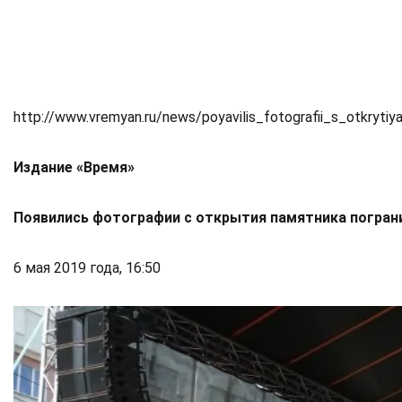
http://www.vremyan.ru/news/poyavilis_fotografii_s_otkryt
Издание «Время»
По­яви­лись фо­то­гра­фии с от­кры­тия па­мят­ни­ка по­гра­
6 мая 2019 года, 16:50