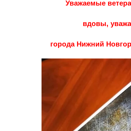
Уважаемые ветера
вдовы,
уваж
города Нижний Новгор