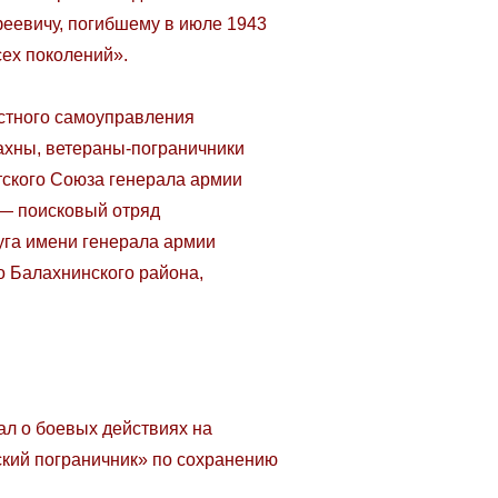
еевичу, погибшему в июле 1943
сех поколений».
стного самоуправления
ахны, ветераны-пограничники
ского Союза генерала армии
 — поисковый отряд
уга имени генерала армии
о Балахнинского района,
л о боевых действиях на
ский пограничник» по сохранению