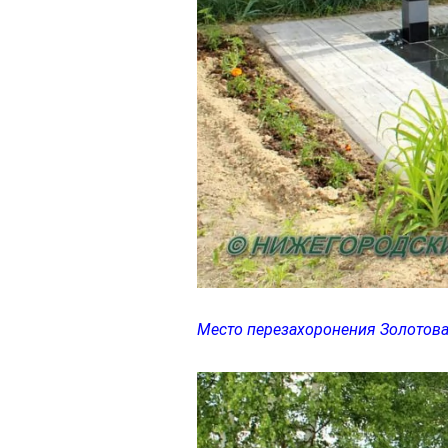
Место перезахоронения Золотова