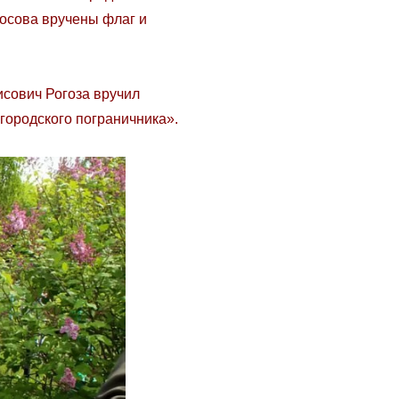
осова вручены флаг и
ович Рогоза вручил
городского пограничника».