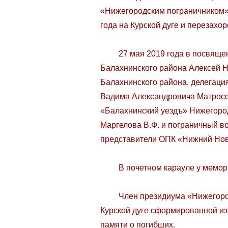
«Нижегородским пограничником»
года на Курской дуге и перезах
27 мая 2019 года в посвященн
Балахнинского района Алексей Н
Балахнинского района, делегац
Вадима Александровича Матросо
«Балахнинский уездъ» Нижегород
Маргелова В.Ф. и пограничный в
представители ОПК «Нижний Нов
В почетном карауле у мемориа
Член президиума «Нижегородско
Курской дуге сформированной из
памяти о погибших.