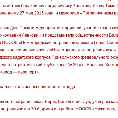
 памятник балахнинцу пограничнику Золотову Якову Тимоф
ороненному 27 мая 2015 года, и мемориал «Пограничникам в
ых Дню Памяти мероприятиях приняли участие глава ме
иколаевич Левкович и представители общественности Бал
ия НОООВ «Нижегородский пограничник» имени Героя Совет
ва, коллективные члены «Нижегород-ского пограничника»
ского кадетского корпуса Приволжского федерального окр
оенно-патриотический клуб школы № 20 р.п. Большое Козин
город — аэропорт».
ла встали члены поискового отряда.
го пограничника» Борис Васильевич Сундуков рассказа
 пограничников 70-й армии и о работе НОООВ «Нижегород