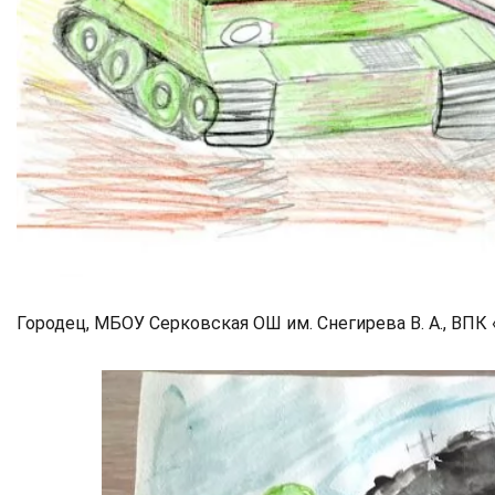
Городец, МБОУ Серковская ОШ им. Снегирева В. А., ВПК 