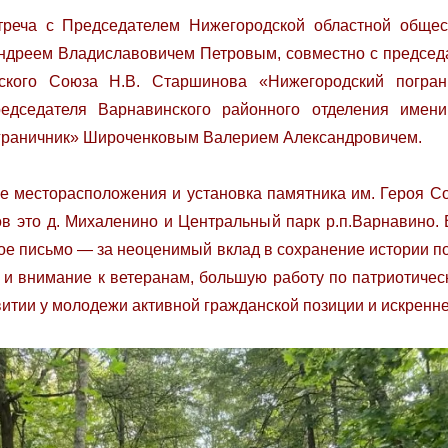
треча с Председателем Нижегородской областной общес
ндреем Владиславовичем Петровым, совместно с председ
тского Союза Н.В. Старшинова «Нижегородский погра
едседателя Варнавинского районного отделения имени
граничник» Широченковым Валерием Александровичем.
е месторасположения и установка памятника им. Героя С
в это д. Михаленино и Центральный парк р.п.Варнавино.
е письмо — за неоценимый вклад в сохранение истории п
у и внимание к ветеранам, большую работу по патриотич
витии у молодежи активной гражданской позиции и искренне