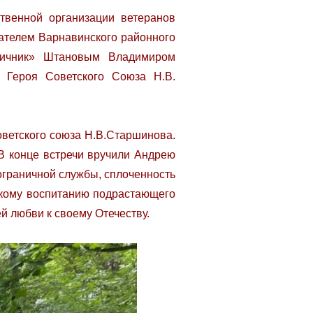
твенной организации ветеранов
ателем Варнавинского районного
ничник» Штановым Владимиром
 Героя Советского Союза Н.В.
оветского союза Н.В.Старшинова.
 В конце встречи вручили Андрею
ограничной службы, сплоченность
ескому воспитанию подрастающего
й любви к своему Отечеству.