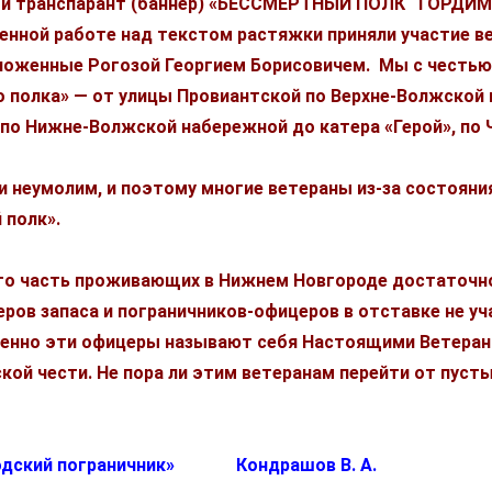
ый транспарант (баннер) «БЕССМЕРТНЫЙ ПОЛК ГОРДИ
нной работе над текстом растяжки приняли участие ве
ложенные Рогозой Георгием Борисовичем. Мы с честью
 полка» — от улицы Провиантской по Верхне-Волжской
 по Нижне-Волжской набережной до катера «Герой», по 
умолим, и поэтому многие ветераны из-за состояния 
 полк».
что часть проживающих в Нижнем Новгороде достаточн
ров запаса и пограничников-офицеров в отставке не у
менно эти офицеры называют себя Настоящими Ветеран
кой чести. Не пора ли этим ветеранам перейти от пуст
родский пограничник» Кондрашов В. А.