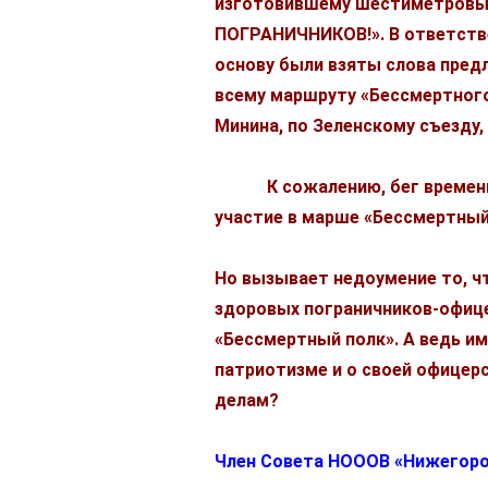
изготовившему шестиметров
ПОГРАНИЧНИКОВ!». В ответстве
основу были взяты слова пред
всему маршруту «Бессмертного
Минина, по Зеленскому съезду,
К сожалению, бег времени не
участие в марше «Бессмертный
Но вызывает недоумение то, 
здоровых пограничников-офице
«Бессмертный полк». А ведь и
патриотизме и о своей офицерс
делам?
Член Совета НОООВ «Нижего