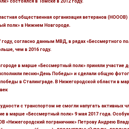
к» состоялся в Томске в 2012 году.
ластная общественная организация ветеранов (НОООВ)
ый полк» в Нижнем Новгороде.
 году, согласно данным МВД, в рядах «Бессмертного по
льше, чем в 2016 году.
оде в марше «Бессмертный полк» приняли участие до 
 исполнили песню«День Победы» и сделали общую фото
ь победы в Сталинграде. В Нижегородской области в м
овек
ости с транспортом не смогли напугать активных ч
ие в марше «Бессмертный полк» 9 мая 2017 года. Особ
 «Нижегородский пограничник» Петрову Андрею Владис