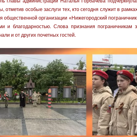
ль главы администрации Наталья Горбачева подчеркнула
, отметив особые заслуги тех, кто сегодня служит в рамк
ия общественной организации «Нижегородский пограничник
и и благодарностью. Слова признания пограничникам з
чали и от других почетных гостей.