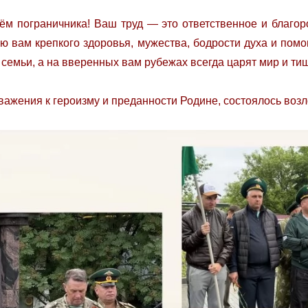
ём пограничника! Ваш труд — это ответственное и благор
ю вам крепкого здоровья, мужества, бодрости духа и пом
 семьи, а на вверенных вам рубежах всегда царят мир и ти
уважения к героизму и преданности Родине, состоялось возл