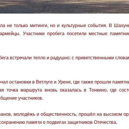
а не только митинги, но и культурные события. В Шахунь
армейцы. Участники пробега посетили местные памятник
бега встречали тепло и радушно; с приветственными слова
ал остановки в Ветлуге и Урене, где также прошли памятн
я точка маршрута вновь оказалась в Тонкино, где сост
общение участников.
ранов, молодёжь и общественность, прошёл на высоком ор
сохранению памяти о подвигах защитников Отечества.