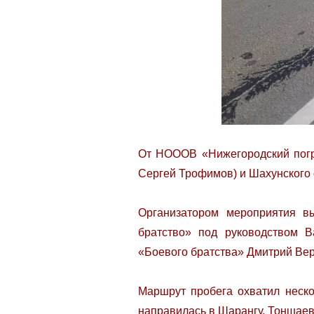
От НОООВ «Нижегородский погра
Сергей Трофимов) и Шахунского 
Организатором мероприятия вы
братство» под руководством В
«Боевого братства» Дмитрий Ве
Маршрут пробега охватил неско
направилась в Шарангу, Тоншаев