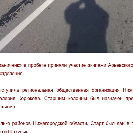
ничник» в пробеге приняли участие экипажи Арьевског
отделения.
ступила региональная общественная организация Ниж
алерия Корюкова. Старшим колонны был назначен пре
ршинин.
лько районов Нижегородской области. Старт был дан в п
о и Шахунью.