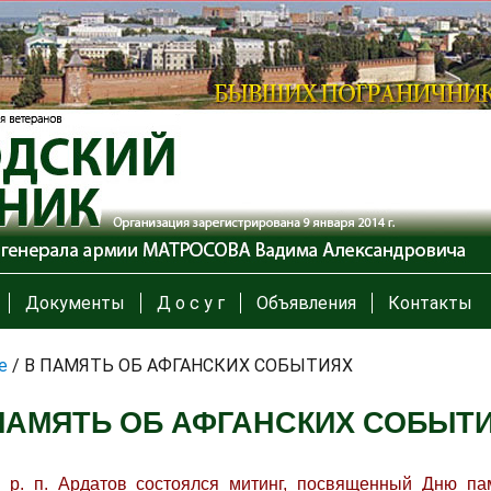
Документы
Д о с у г
Объявления
Контакты
е
/
В ПАМЯТЬ ОБ АФГАНСКИХ СОБЫТИЯХ
ПАМЯТЬ ОБ АФГАНСКИХ СОБЫТ
 р. п. Ардатов состоялся митинг, посвященный Дню па