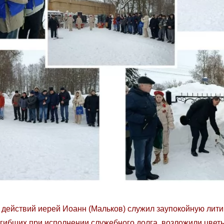
действий иерей Иоанн (Мальков) служил заупокойную лити
погибших при исполнении служебного долга, возложили цвет