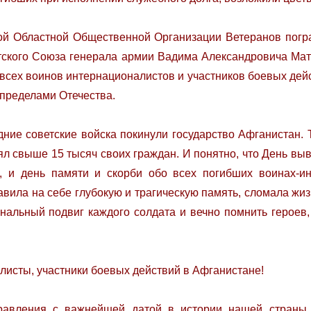
ой Областной Общественной Организации Ветеранов погр
тского Союза генерала армии Вадима Александровича Мат
 всех воинов интернационалистов и участников боевых дейс
 пределами Отечества.
дние советские войска покинули государство Афганистан. Т
ял свыше 15 тысяч своих граждан. И понятно, что День выв
в, и день памяти и скорби обо всех погибших воинах-и
авила на себе глубокую и трагическую память, сломала ж
нальный подвиг каждого солдата и вечно помнить героев
исты, участники боевых действий в Афганистане!
равления с важнейшей датой в истории нашей страны 